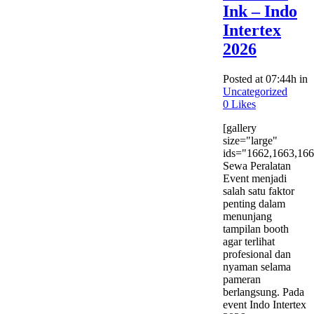
Ink – Indo
Intertex
2026
Posted at 07:44h
in
Uncategorized
0
Likes
[gallery
size="large"
ids="1662,1663,166
Sewa Peralatan
Event menjadi
salah satu faktor
penting dalam
menunjang
tampilan booth
agar terlihat
profesional dan
nyaman selama
pameran
berlangsung. Pada
event Indo Intertex