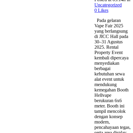
Uncategorized
0
Likes
Pada gelaran
Vape Fair 2025
yang berlangsung
di JICC Hall pada
30–31 Agustus
2025. Rental
Property Event
kembali dipercaya
menyediakan
berbagai
kebutuhan sewa
alat event untuk
mendukung
kemegahan Booth
Hellvape
berukuran 6x6
meter. Booth ini
tampil mencolok
dengan konsep
modern,
pencahayaan tegas,
serta area display...