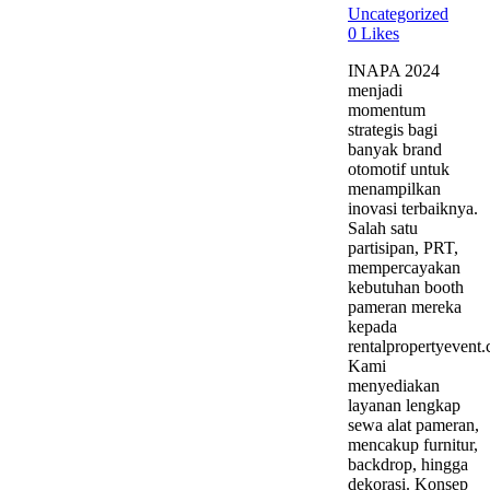
Uncategorized
0
Likes
INAPA 2024
menjadi
momentum
strategis bagi
banyak brand
otomotif untuk
menampilkan
inovasi terbaiknya.
Salah satu
partisipan, PRT,
mempercayakan
kebutuhan booth
pameran mereka
kepada
rentalpropertyevent
Kami
menyediakan
layanan lengkap
sewa alat pameran,
mencakup furnitur,
backdrop, hingga
dekorasi. Konsep