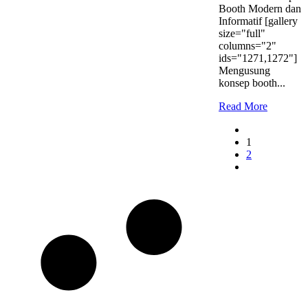
Booth Modern dan
Informatif [gallery
size="full"
columns="2"
ids="1271,1272"]
Mengusung
konsep booth...
Read More
1
2