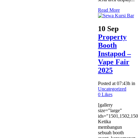
Read More
10 Sep
Property
Booth
Instapod –
Vape Fair
2025
Posted at 07:43h
in
Uncategorized
0
Likes
[gallery
size="large"
ids="1501,1502,150
Ketika
membangun
sebuah booth