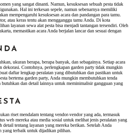
 momen yang sangat dinanti. Namun, kesuksesan sebuah pesta tidak
igunakan. Hal ini terkesan sepele, namun sebenarnya memiliki
u akan mempengaruhi kesuksesan acara dan pandangan para tamu.
tor, atau keras tentu akan mengganggu tamu Anda. Di kota
ihan layanan sewa alat pesta bisa menjadi tantangan tersendiri. Oleh
akarta, memastikan acara Anda berjalan lancar dan sesuai dengan
NDA
kan, ukuran berapa, berapa banyak, dan sebagainya. Setiap acara
an dekorasi. Contohnya, perlengkapan garden party tidak mungkin
buat daftar lengkap peralatan yang dibutuhkan dan pastikan untuk
esta bertema garden party, Anda mungkin membutuhkan tenda
da butuhkan dan detail lainnya untuk meminimalisir gangguan yang
ESTA
kukan riset mendalam tentang vendor-vendor yang ada, termasuk
s web mereka atau media sosial untuk melihat jenis peralatan yang
detail tentang layanan yang mereka berikan. Setelah Anda
ang terbaik untuk dijadikan pilihan.