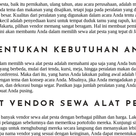
sta, baik itu pernikahan, ulang tahun, atau acara perusahaan, adalah
da tema dan makanan yang disajikan, tetapi juga pada peralatan yang d
besar. Kualitas dari peralatan yang digunakan dalam acara Anda tent
kecil adalah penyediaan kursi untuk tempat duduk tamu yang rapuh, ko
 Jakarta, pilihan vendor memang sangat beragam. Hal ini membuat pemil
 ini akan membantu Anda dalam memilih sewa alat pesta yang tepat di J
NENTUKAN KEBUTUHAN A
am memilih sewa alat pesta adalah memahami apa saja yang Anda butuh
yang berbeda, mulai dari tenda, kursi, meja, hingga peralatan makan d
onferensi. Maka dari itu, yang harus Anda lakukan paling awal adalah 
ngan tema dan konsep acara Anda. Misalnya, jika Anda mengadakan p
tan, dan dekorasi bunga segar. Pastikan juga jumlah peralatan yang An
uat Anda pusing.
ET VENDOR SEWA ALAT P
banyak vendor sewa alat pesta dengan berbagai pilihan dan harga. La
 pelanggan sebelumnya dan memeriksa portofolio mereka. Kunjungi situ
ragu untuk menghubungi mereka secara langsung dan menanyakan lebih 
a nama vendor yang sesuai dengan keinginan, Anda dapat menentukan y