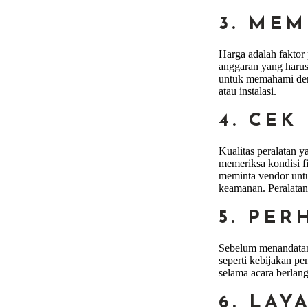
3. ME
Harga adalah faktor
anggaran yang harus
untuk memahami deng
atau instalasi.
4. CEK
Kualitas peralatan 
memeriksa kondisi f
meminta vendor untu
keamanan. Peralatan
5. PER
Sebelum menandatang
seperti kebijakan p
selama acara berlan
6. LA