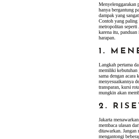
Menyelenggarakan pe
hanya bergantung pa
dampak yang sangat 
Contoh yang paling 
metropolitan seperti
karena itu, panduan
harapan.
1. ME
Langkah pertama dal
memiliki kebutuhan 
sama dengan acara k
menyesuaikannya de
transparan, kursi ro
mungkin akan memb
2. RIS
Jakarta menawarkan 
membaca ulasan dari
ditawarkan. Jangan 
mengantongi beberap