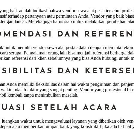
ang baik adalah indikasi bahwa vendor sewa alat pesta tersebut profe
nsif terhadap pertanyaan atau permintaan Anda. Vendor yang baik bi
 dengan lancar. Mereka juga harus siap untuk melakukan perubahan ata
KOMENDASI DAN REFEREN
baik untuk memilih vendor sewa alat pesta adalah dengan meminta rekom
ara serupa. Pengalaman orang lain bisa menjadi referensi berharga da
ikan referensi dari klien sebelumnya yang bisa Anda hubungi untuk me
KSIBILITAS DAN KETERS
han Anda memiliki fleksibilitas dalam hal waktu pengiriman dan penjemp
 waktu adalah faktor yang sangat penting. Vendor yang profesional bia
mbil kembali tanpa menimbulkan masalah.
LUASI SETELAH ACARA
ai, luangkan waktu untuk mengevaluasi layanan yang diberikan oleh v
depan atau memberikan umpan balik yang konstruktif jika ada hal-hal y