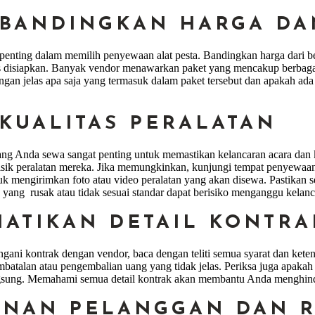
MBANDINGKAN HARGA DA
 penting dalam memilih penyewaan alat pesta. Bandingkan harga dari
 disiapkan. Banyak vendor menawarkan paket yang mencakup berbagai 
an jelas apa saja yang termasuk dalam paket tersebut dan apakah ada
 KUALITAS PERALATAN
yang Anda sewa sangat penting untuk memastikan kelancaran acara dan
isik peralatan mereka. Jika memungkinkan, kunjungi tempat penyewaan s
k mengirimkan foto atau video peralatan yang akan disewa. Pastikan se
 yang rusak atau tidak sesuai standar dapat berisiko menganggu kelan
HATIKAN DETAIL KONTRA
ani kontrak dengan vendor, baca dengan teliti semua syarat dan keten
embatalan atau pengembalian uang yang tidak jelas. Periksa juga apaka
gsung. Memahami semua detail kontrak akan membantu Anda menghinda
YANAN PELANGGAN DAN 