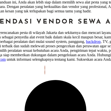
nduan ini, Anda akan lebih siap dalam memilih sewa alat pesta yang te
ara. Dengan peralatan yang berkualitas dan vendor yang profesional,
an kesan yang tak terlupakan bagi semua tamu yang hadir.
ENDASI VENDOR SEWA AL
rencanakan pesta di wilayah Jakarta dan sekitarnya dan mencari laya
n sebagai penyedia alat event baik dalam skala kecil maupun besar, k
rbagai peralatan dari mulai sound system, panggung,
backdrop
, TV, 
i terbaik dan sudah melewati proses pengecekan dan perawatan agar s
lih peralatan sesuai kebutuhan acara Anda, pengiriman tepat waktu, pe
uga siap memberikan dukungan dalam pengelolaan acara Anda. Hubungi 
.com
untuk informasi selengkapnya tentang kami. Sukseskan acara Anda 