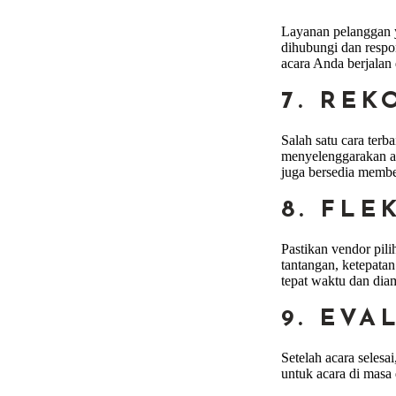
Layanan pelanggan y
dihubungi dan respo
acara Anda berjalan
7. RE
Salah satu cara ter
menyelenggarakan ac
juga bersedia member
8. FLE
Pastikan vendor pili
tantangan, ketepatan
tepat waktu dan dia
9. EVA
Setelah acara seles
untuk acara di masa 