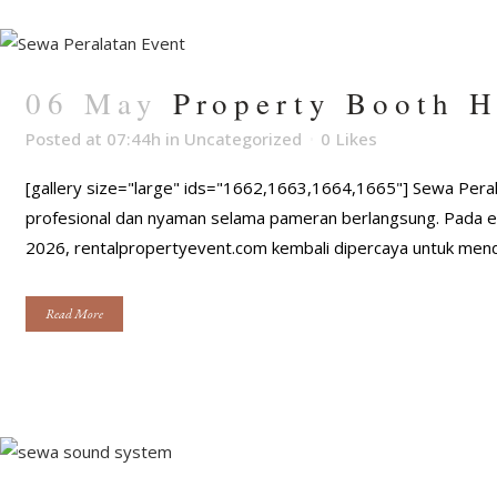
06 May
Property Booth H
Posted at 07:44h
in
Uncategorized
0
Likes
[gallery size="large" ids="1662,1663,1664,1665"] Sewa Peral
profesional dan nyaman selama pameran berlangsung. Pada ev
2026, rentalpropertyevent.com kembali dipercaya untuk mendu
Read More