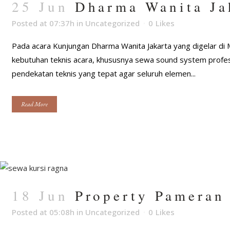
25 Jun
Dharma Wanita Ja
Posted at 07:37h
in
Uncategorized
0
Likes
Pada acara Kunjungan Dharma Wanita Jakarta yang digelar di 
kebutuhan teknis acara, khususnya sewa sound system profe
pendekatan teknis yang tepat agar seluruh elemen...
Read More
18 Jun
Property Pameran
Posted at 05:08h
in
Uncategorized
0
Likes