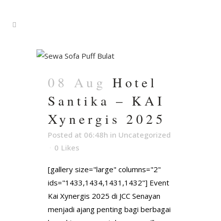
08 Aug
Hotel
Santika – KAI
Xynergis 2025
Posted at 06:48h
in
Uncategorized
0
Likes
[gallery size="large" columns="2"
ids="1433,1434,1431,1432"] Event
Kai Xynergis 2025 di JCC Senayan
menjadi ajang penting bagi berbagai