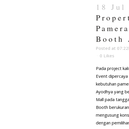
18 Jul
Proper
Pamera
Booth
Posted at 07:22
0
Likes
Pada project kali
Event dipercaya
kebutuhan pame
Ayodhya yang ber
Mall pada tangga
Booth berukuran
mengusung kons
dengan pemilihan