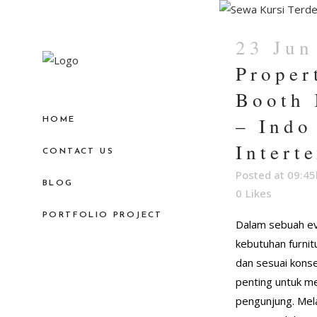
23 Jun
Proper
Booth 
– Indo
HOME
Intert
CONTACT US
Posted at 09:45
BLOG
0
Likes
PORTFOLIO PROJECT
Dalam sebuah e
kebutuhan furni
dan sesuai konse
penting untuk me
pengunjung. Mela