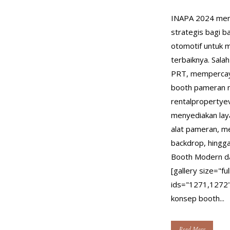
INAPA 2024 me
strategis bagi b
otomotif untuk 
terbaiknya. Salah
PRT, mempercay
booth pameran 
rentalpropertye
menyediakan lay
alat pameran, me
backdrop, hingg
Booth Modern da
[gallery size="fu
ids="1271,1272
konsep booth...
Read More