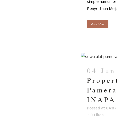
simple namun te
Penyediaan Meja 
Read More
04 Jun
Proper
Pamera
INAPA
Posted at 04:07
0
Likes