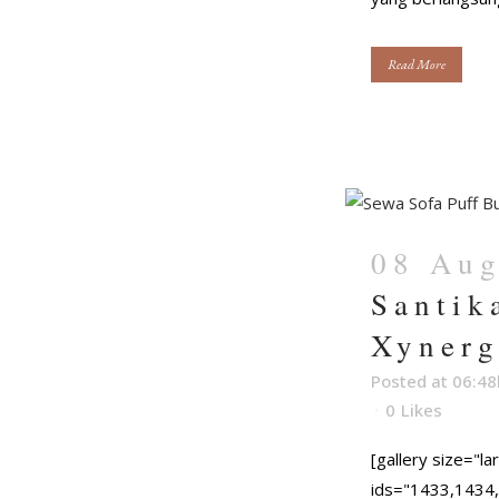
Read More
08 Au
Santik
Xynerg
Posted at 06:48
0
Likes
[gallery size="l
ids="1433,1434