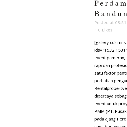
Perdam
Bandu
Posted at 03:51
0
Likes
[gallery columns
ids="1532,1531
event pameran, 
rapi dan profesi
satu faktor pent
perhatian pengu
Rentalpropertye
dipercaya sebag
event untuk pro
PMM (PT. Pusak
pada ajang Perd
yang berlangsung