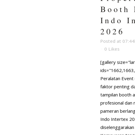
Booth 
Indo I
2026
Posted at 07:44
0
Likes
[gallery size="la
ids="1662,1663
Peralatan Event 
faktor penting 
tampilan booth a
profesional dan
pameran berlang
Indo Intertex 2
diselenggarakan 