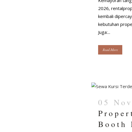
Kemayoran tangg
2026, rentalpro
kembali diperca
kebutuhan proper
Juga:...
Read More
05 No
Proper
Booth