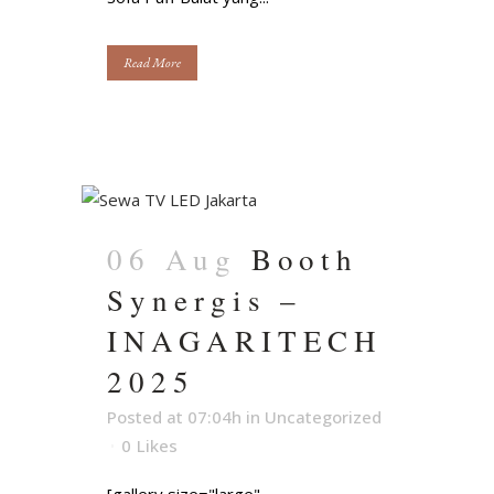
Read More
06 Aug
Booth
Synergis –
INAGARITECH
2025
Posted at 07:04h
in
Uncategorized
0
Likes