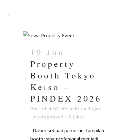
19 Jun
Property
Booth Tokyo
Keiso –
PINDEX 2026
Posted at 07:46h
in
Kursi Ragna
,
Uncategorized
0
Likes
Dalam sebuah pameran, tampilan
booth yang profesional menjadi