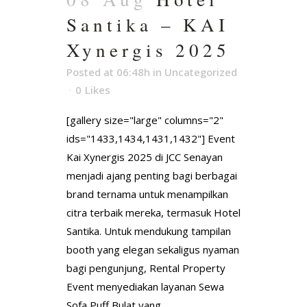
Santika – KAI
Xynergis 2025
Posted at 06:48h
in
Uncategorized
0
Likes
[gallery size="large" columns="2"
ids="1433,1434,1431,1432"] Event
Kai Xynergis 2025 di JCC Senayan
menjadi ajang penting bagi berbagai
brand ternama untuk menampilkan
citra terbaik mereka, termasuk Hotel
Santika. Untuk mendukung tampilan
booth yang elegan sekaligus nyaman
bagi pengunjung, Rental Property
Event menyediakan layanan Sewa
Sofa Puff Bulat yang...