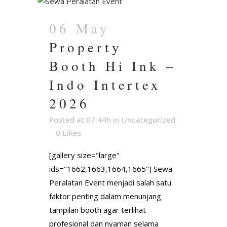
06 May
Property
Booth Hi Ink –
Indo Intertex
2026
Posted at 07:44h
in
Uncategorized
0
Likes
[gallery size="large"
ids="1662,1663,1664,1665"] Sewa
Peralatan Event menjadi salah satu
faktor penting dalam menunjang
tampilan booth agar terlihat
profesional dan nyaman selama