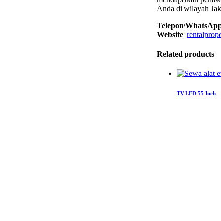
Anda di wilayah Jaka
Telepon/WhatsAp
Website
:
rentalprop
Related products
TV LED 55 Inch