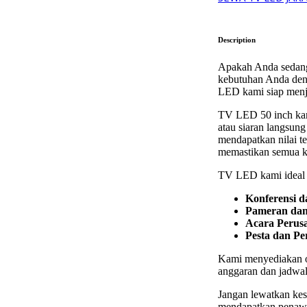
Description
Apakah Anda sedang
kebutuhan Anda deng
LED kami siap menja
TV LED 50 inch kami
atau siaran langsun
mendapatkan nilai t
memastikan semua ke
TV LED kami ideal u
Konferensi d
Pameran da
Acara Perus
Pesta dan Pe
Kami menyediakan op
anggaran dan jadwal
Jangan lewatkan kes
mendapatkan penawar