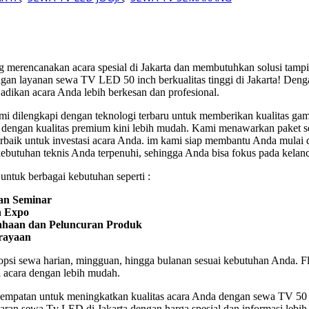
 merencanakan acara spesial di Jakarta dan membutuhkan solusi tam
an layanan sewa TV LED 50 inch berkualitas tinggi di Jakarta! Deng
dikan acara Anda lebih berkesan dan profesional.
 dilengkapi dengan teknologi terbaru untuk memberikan kualitas gamba
g dengan kualitas premium kini lebih mudah. Kami menawarkan paket 
erbaik untuk investasi acara Anda. im kami siap membantu Anda mulai d
butuhan teknis Anda terpenuhi, sehingga Anda bisa fokus pada kelanc
ntuk berbagai kebutuhan seperti :
an Seminar
n Expo
ahaan dan Peluncuran Produk
rayaan
si sewa harian, mingguan, hingga bulanan sesuai kebutuhan Anda. F
 acara dengan lebih mudah.
empatan untuk meningkatkan kualitas acara Anda dengan sewa TV 50 
an sewa Tv LED di Jakarta dengan harga spesial dan informasi lebi