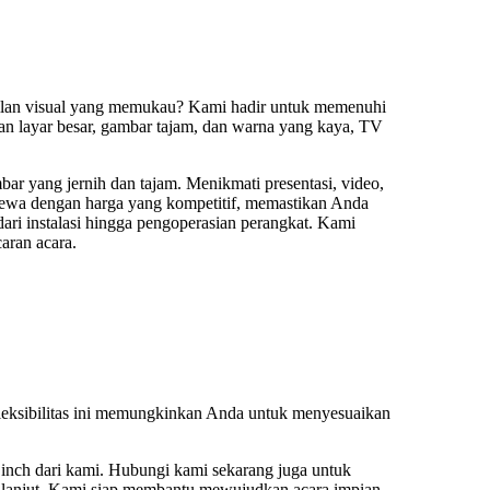
pilan visual yang memukau? Kami hadir untuk memenuhi
an layar besar, gambar tajam, dan warna yang kaya, TV
r yang jernih dan tajam. Menikmati presentasi, video,
sewa dengan harga yang kompetitif, memastikan Anda
ari instalasi hingga pengoperasian perangkat. Kami
aran acara.
leksibilitas ini memungkinkan Anda untuk menyesuaikan
inch dari kami. Hubungi kami sekarang juga untuk
h lanjut. Kami siap membantu mewujudkan acara impian