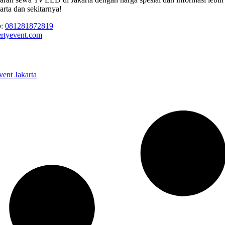
rta dan sekitarnya!
p
:
081281872819
ertyevent.com