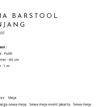
JA BARSTOOL
NJANG
000
asi :
 : Putih
ter : 60 cm
i : 1 m
O WISHLIST
Meja
ORY:
arga sewa meja
Sewa meja event Jakarta
Sewa meja
,
,