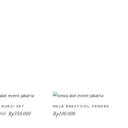
 KURSI SET
MEJA BARSTOOL PENDEK
Original
Current
000
Rp
350.000
Rp
100.000
price
price