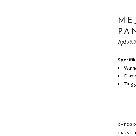
ME
PA
Rp
150.
Spesifik
Warna
Diame
Tingg
ADD T
CATEG
h
TAGS: