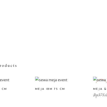
roducts
Sale
5 CM
MEJA IBM 75 CM
MEJA &
Rp
375.