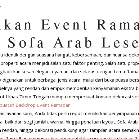
akan Event Ram
 Sofa Arab Les
lu identik dengan suasana hangat, kebersamaan, dan nuansa dek
 properti acara menjadi salah satu faktor penting. Salah satu pro
adirkan kesan elegan, nyaman, dan selaras dengan tema Rama
ok digunakan untuk berbagai jenis acara, mulai dari buka puasa b
elnya yang rendah dan empuk memberikan kenyamanan ekstra bagi
otif khas Timur Tengah mampu memperkuat konsep dekorasi seca
buatan Backdrop Event Ramadan
 layanan kami, Anda tidak perlu repot memikirkan penyimpanan 
, baik dari segi jumlah, warna, hingga penataan layout. Sofa Ara
a rendah, hingga dekorasi pendukung agar tampilan acara semakin
ent Ramadhan umumnya juga membutuhkan properti tambahan. Pro