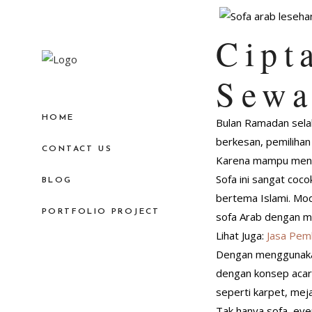
Cipt
Sewa
HOME
Bulan Ramadan sela
berkesan, pemilihan
CONTACT US
Karena mampu mengh
Sofa ini sangat coc
BLOG
bertema Islami. Mod
PORTFOLIO PROJECT
sofa Arab dengan m
Lihat Juga:
Jasa Pem
Dengan menggunakan
dengan konsep acara
seperti karpet, mej
Tak hanya sofa, ev