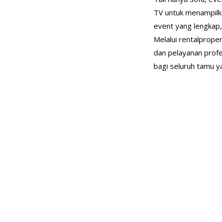
TV untuk menampilka
event yang lengkap,
Melalui rentalprope
dan pelayanan profe
bagi seluruh tamu y
×
Ada yang bisa kami bantu?