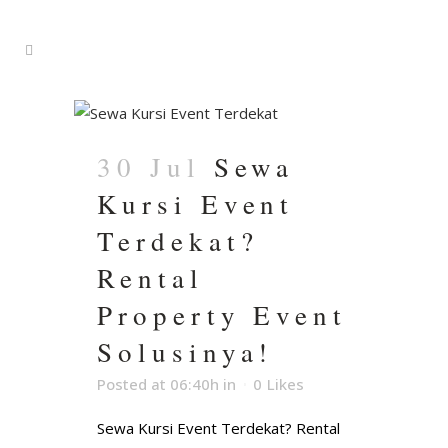
30 Jul
Sewa
Kursi Event
Terdekat?
Rental
Property Event
Solusinya!
Posted at 06:40h
in
0
Likes
Sewa Kursi Event Terdekat? Rental