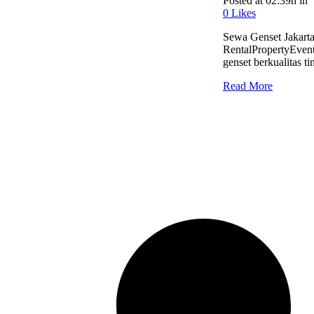
Posted at 02:39h
in
0
Likes
Sewa Genset Jakarta
RentalPropertyEvent
genset berkualitas ti
Read More