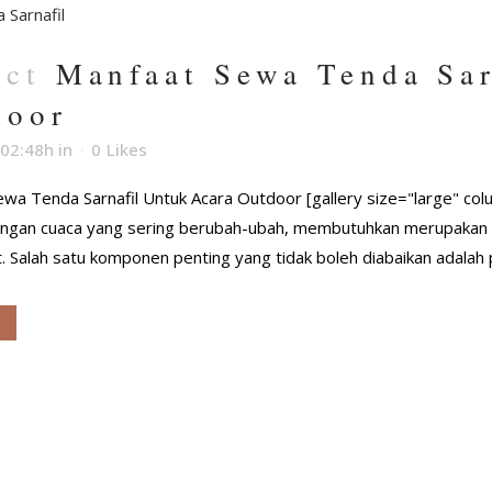
Oct
Manfaat Sewa Tenda Sar
door
 02:48h
in
0
Likes
wa Tenda Sarnafil Untuk Acara Outdoor [gallery size="large" c
dengan cuaca yang sering berubah-ubah, membutuhkan merupakan 
. Salah satu komponen penting yang tidak boleh diabaikan adalah p