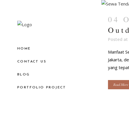
04 
Out
Posted at
HOME
Manfaat Se
Jakarta, 
CONTACT US
yang tepat
BLOG
Read More
PORTFOLIO PROJECT
×
Ada yang bisa kami bantu?