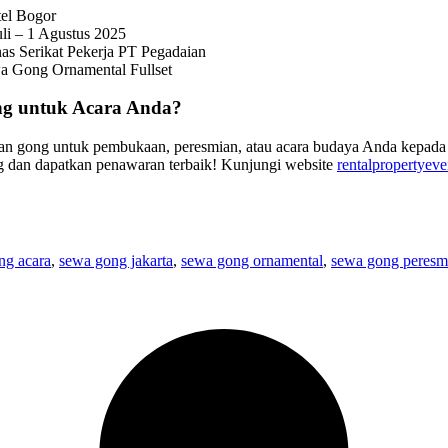
tel Bogor
uli – 1 Agustus 2025
as Serikat Pekerja PT Pegadaian
a Gong Ornamental Fullset
ng untuk Acara Anda?
an gong untuk pembukaan, peresmian, atau acara budaya Anda kepada
ng dan dapatkan penawaran terbaik! Kunjungi website
rentalpropertyev
ng acara
,
sewa gong jakarta
,
sewa gong ornamental
,
sewa gong peresm