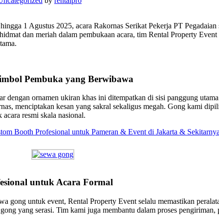
Uncategorized
by
rentalpro
i hingga 1 Agustus 2025, acara Rakornas Serikat Pekerja PT Pegadaian
idmat dan meriah dalam pembukaan acara, tim Rental Property Event
tama.
Simbol Pembuka yang Berwibawa
r dengan ornamen ukiran khas ini ditempatkan di sisi panggung utama
nas, menciptakan kesan yang sakral sekaligus megah. Gong kami dipili
 acara resmi skala nasional.
stom Booth Profesional untuk Pameran & Event
di Jakarta & Sekitarny
sional untuk Acara Formal
wa gong untuk event, Rental Property Event selalu memastikan peralata
gong yang serasi. Tim kami juga membantu dalam proses pengiriman, pe