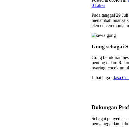
Posted at 03:46h
in
0
Likes
Pada tanggal 29 Jul
menambah nuansa kh
elemen ceremonial u
Gong sebagai 
Gong berukuran besa
penting dalam Rakor
nyaring, cocok untuk
Lihat juga :
Jasa Cu
Dukungan Profe
Sebagai penyedia se
penyangga dan palu 